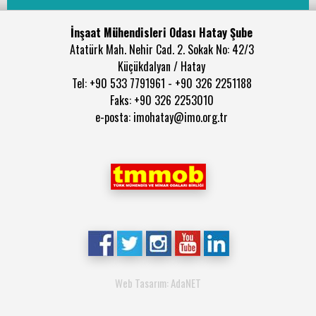
İnşaat Mühendisleri Odası Hatay Şube
Atatürk Mah. Nehir Cad. 2. Sokak No: 42/3
Küçükdalyan / Hatay
Tel: +90 533 7791961 - +90 326 2251188
Faks: +90 326 2253010
e-posta: imohatay@imo.org.tr
Web Tasarım: AdaNET