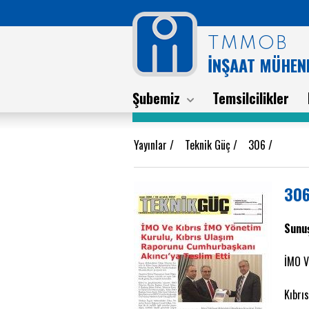
TMMOB
İNŞAAT MÜHEND
Şubemiz
Temsilcilikler
Yayınlar
/
Teknik Güç
/
306
/
306
Sunuş
İMO V
Kıbrı