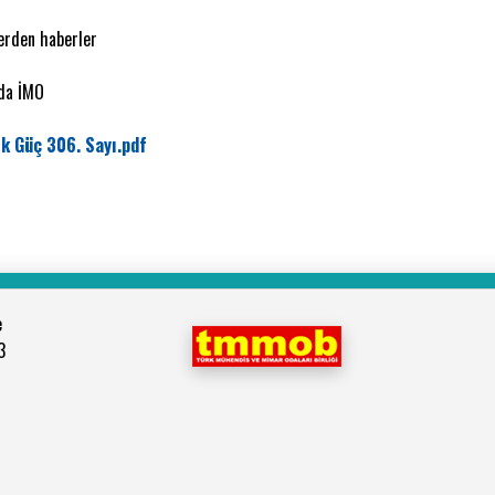
erden haberler
da İMO
k Güç 306. Sayı.pdf
e
3