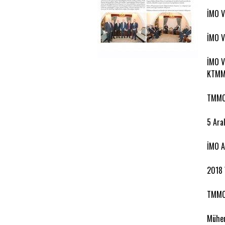
İMO V
İMO V
İMO V
KTMM
TMMOB
5 Ara
İMO A
2018 Y
TMMOB
Mühen