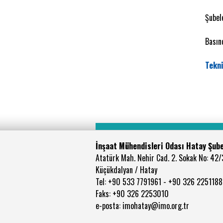
Şubel
Basın
Tekni
İnşaat Mühendisleri Odası Hatay Şub
Atatürk Mah. Nehir Cad. 2. Sokak No: 42/
Küçükdalyan / Hatay
Tel: +90 533 7791961 - +90 326 2251188
Faks: +90 326 2253010
e-posta: imohatay@imo.org.tr