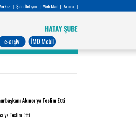
Merkez
|
Şube İletişim
|
Web Mail
|
Arama
|
HATAY ŞUBE
e-arşiv
İMO Mobil
urbaşkanı Akıncı`ya Teslim Etti
ı`ya Teslim Etti