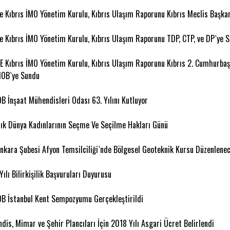
e Kıbrıs İMO Yönetim Kurulu, Kıbrıs Ulaşım Raporunu Kıbrıs Meclis Başkan
e Kıbrıs İMO Yönetim Kurulu, Kıbrıs Ulaşım Raporunu TDP, CTP, ve DP`ye 
E Kıbrıs İMO Yönetim Kurulu, Kıbrıs Ulaşım Raporunu Kıbrıs 2. Cumhurbaş
OB`ye Sundu
 İnşaat Mühendisleri Odası 63. Yılını Kutluyor
lık Dünya Kadınlarının Seçme Ve Seçilme Hakları Günü
nkara Şubesi Afyon Temsilciliği`nde Bölgesel Geoteknik Kursu Düzenlene
ılı Bilirkişilik Başvuruları Duyurusu
 İstanbul Kent Sempozyumu Gerçekleştirildi
dis, Mimar ve Şehir Plancıları İçin 2018 Yılı Asgari Ücret Belirlendi