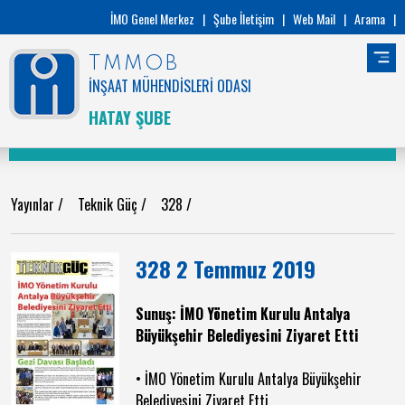
İMO Genel Merkez
|
Şube İletişim
|
Web Mail
|
Arama
|
TMMOB
İNŞAAT MÜHENDİSLERİ ODASI
HATAY ŞUBE
Yayınlar
/
Teknik Güç
/
328
/
328 2 Temmuz 2019
Sunuş: İMO Yönetim Kurulu Antalya
Büyükşehir Belediyesini Ziyaret Etti
• İMO Yönetim Kurulu Antalya Büyükşehir
Belediyesini Ziyaret Etti