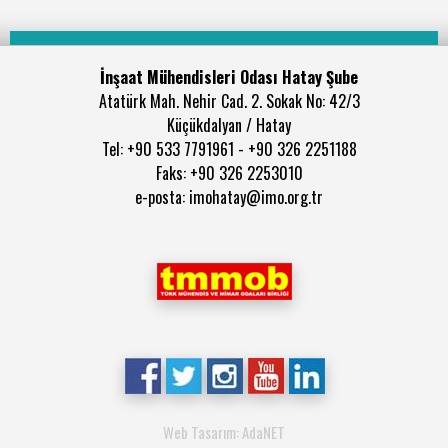
İnşaat Mühendisleri Odası Hatay Şube
Atatürk Mah. Nehir Cad. 2. Sokak No: 42/3
Küçükdalyan / Hatay
Tel: +90 533 7791961 - +90 326 2251188
Faks: +90 326 2253010
e-posta: imohatay@imo.org.tr
Web Tasarım: AdaNET