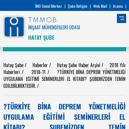
İMO Genel Merkez
|
Şube İletişim
|
Web Mail
|
Arama
|
TMMOB
İNŞAAT MÜHENDİSLERİ ODASI
HATAY ŞUBE
Hatay Şube
/
Haberler
/
Hatay Şube Haber Arşivi
/
2018 Yılı
Haberleri
/
2018-11
/
?TÜRKİYE BİNA DEPREM YÖNETMELİĞİ
UYGULAMA EĞİTİMİ SEMİNERLERİ EL KİTABI? ŞUBEMİZDEN TEMİN
EDİLEBİLMEKTEDİR.
/
?TÜRKİYE BİNA DEPREM YÖNETMELİĞİ
UYGULAMA EĞİTİMİ SEMİNERLERİ EL
KİTABI? ŞUBEMİZDEN TEMİN