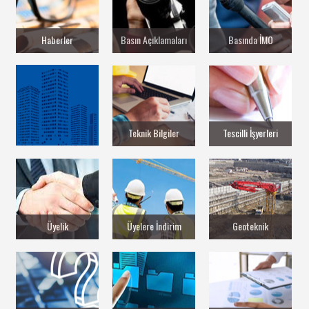
Haberler
Basın Açıklamaları
Basında İMO
Teknik Bilgiler
Tescilli İşyerleri
Üyelik
Üyelere İndirim
Geoteknik