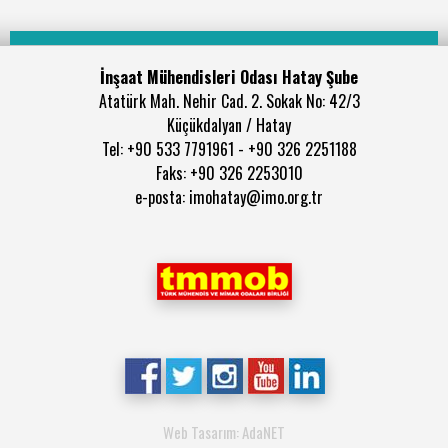
İnşaat Mühendisleri Odası Hatay Şube
Atatürk Mah. Nehir Cad. 2. Sokak No: 42/3
Küçükdalyan / Hatay
Tel: +90 533 7791961 - +90 326 2251188
Faks: +90 326 2253010
e-posta: imohatay@imo.org.tr
Web Tasarım: AdaNET