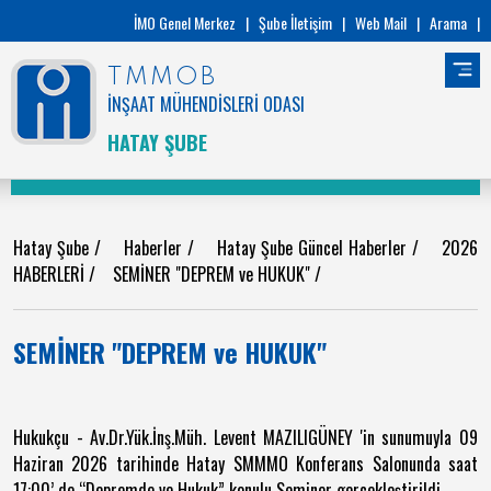
İMO Genel Merkez
|
Şube İletişim
|
Web Mail
|
Arama
|
TMMOB
İNŞAAT MÜHENDİSLERİ ODASI
HATAY ŞUBE
Hatay Şube
/
Haberler
/
Hatay Şube Güncel Haberler
/
2026
HABERLERİ
/
SEMİNER "DEPREM ve HUKUK"
/
SEMİNER "DEPREM ve HUKUK"
Hukukçu - Av.Dr.Yük.İnş.Müh. Levent MAZILIGÜNEY 'in sunumuyla 09
Haziran 2026 tarihinde Hatay SMMMO Konferans Salonunda saat
17:00’ de “Depremde ve Hukuk” konulu Seminer gerçekleştirildi.